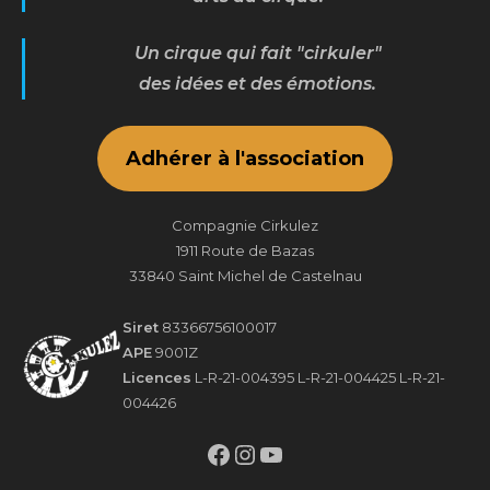
Un cirque qui fait "cirkuler"
des idées et des émotions.
Adhérer à l'association
Compagnie Cirkulez
1911 Route de Bazas
33840 Saint Michel de Castelnau
Siret
83366756100017
APE
9001Z
Licences
L-R-21-004395 L-R-21-004425 L-R-21-
004426
Facebook
Instagram
YouTube