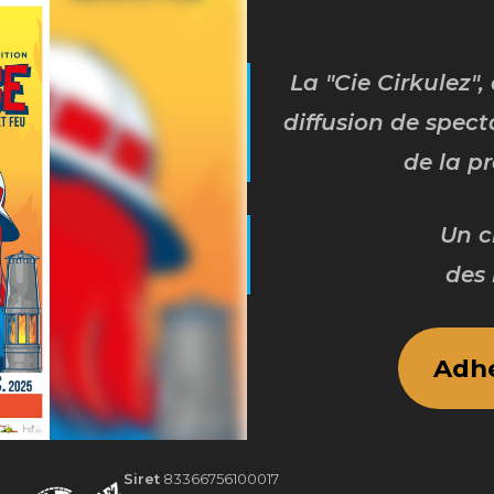
La "Cie Cirkulez", 
diffusion de spect
de la p
Un ci
des 
5
Adhé
Siret
83366756100017