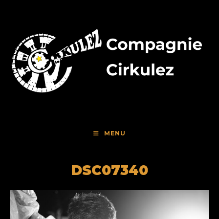
Skip
to
content
MENU
DSC07340